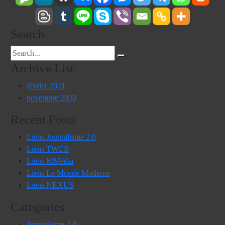
Search
Search
for:
Archive List
février 2021
novembre 2020
Recent Posts
Liens Journalisme 2.0
Liens TWEB
Liens MMédia
Liens Le Monde Moderne
Liens NEXUS
Categories
Journalisme 2.0