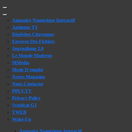
Skip
to
content
Annuaire Numérique Interactif
(Press
Antigone TV
Enter)
Dépêches Citoyennes
Envoyez Des Fichiers
Journalisme 2.0
Le Monde Moderne
MMédia
Mode D’emploi
Nexus Magazine
Nous Contacter
PPLV.TV
Privacy Policy
Syndicat GJ
TWEB
Wake-Up
Annuaire Numérique Interactif