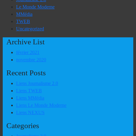
Le Monde Moderne
MMédia
TWEB
Uncategorized
Archive List
février 2021
novembre 2020
Recent Posts
Liens Journalisme 2.0
Liens TWEB
Liens MMédia
Liens Le Monde Moderne
Liens NEXUS
Categories