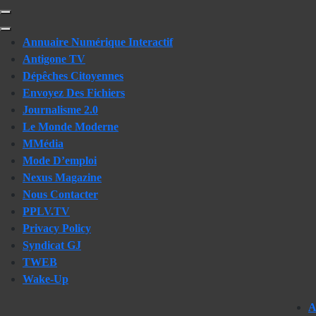
Skip
to
content
Annuaire Numérique Interactif
(Press
Antigone TV
Enter)
Dépêches Citoyennes
Envoyez Des Fichiers
Journalisme 2.0
Le Monde Moderne
MMédia
Mode D’emploi
Nexus Magazine
Nous Contacter
PPLV.TV
Privacy Policy
Syndicat GJ
TWEB
Wake-Up
A