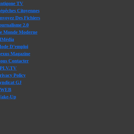
ntigone TV
épêches Citoyennes
nvoyez Des Fichiers
ournalisme 2.0
e Monde Moderne
Média
ode D’emploi
exus Magazine
ous Contacter
PLV.TV
rivacy Policy
yndicat GJ
TWEB
ake-Up