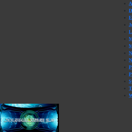
A
D
E
J
L
M
M
N
N
P
P
S
W