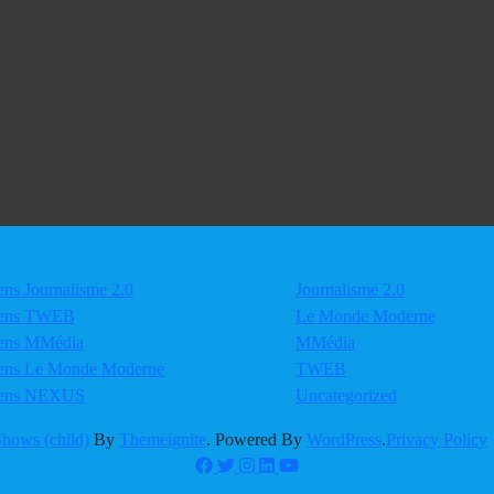
ows (child)
By
Themeignite
. Powered By
WordPress
.
Privacy Policy
Facebook
Twitter
Instagram
Linkedin
Youtube