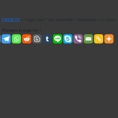
TWEB.TV
>>
<span class="hpt_headertitle">Journalisme 2.0</span>
Partagez la page sur :